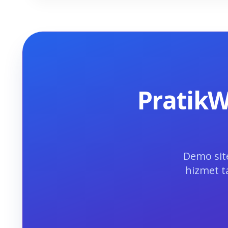
PratikW
Demo sitem
hizmet ta