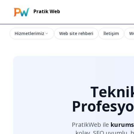
Pratik Web
Hizmetlerimiz
Web site rehberi
İletişim
W
Tekni
Profesyo
PratikWeb ile 
kurumsa
kolay. SEO uyumlu, hız