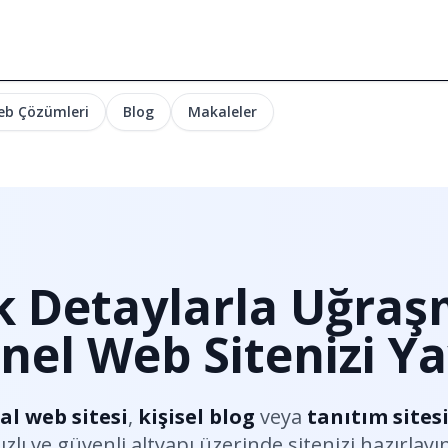
eb Çözümleri
Blog
Makaleler
k Detaylarla Uğra
nel Web Sitenizi Ya
l web sitesi
, 
kişisel blog
 veya 
tanıtım sites
lı ve güvenli altyapı üzerinde sitenizi hazırlayın;