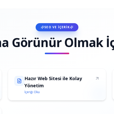
SEO VE İÇERIK
ha Görünür Olmak İ
Hazır Web Sitesi ile Kolay
Yönetim
İçeriği Oku